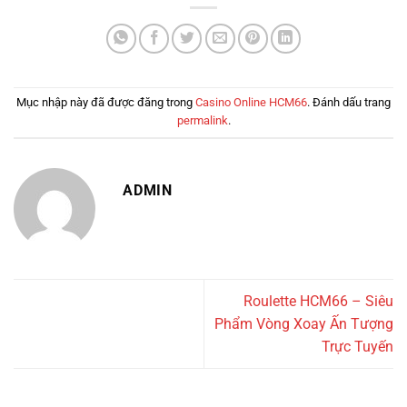
Mục nhập này đã được đăng trong
Casino Online HCM66
. Đánh dấu trang
permalink
.
ADMIN
Roulette HCM66 – Siêu
Phẩm Vòng Xoay Ấn Tượng
Trực Tuyến