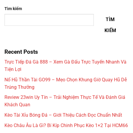
Tìm kiếm
TÌM
KIẾM
Recent Posts
Trực Tiếp Đá Gà 888 – Xem Gà Đấu Trực Tuyến Nhanh Và
Tiện Lợi
Nổ Hũ Thần Tài GO99 – Mẹo Chọn Khung Giờ Quay Hũ Dễ
Trúng Thưởng
Review 23win Uy Tín – Trải Nghiệm Thực Tế Và Đánh Giá
Khách Quan
Kèo Tài Xỉu Bóng Đá – Giới Thiệu Cách Đọc Chuẩn Nhất
Kèo Châu Âu Là Gì? Bí Kíp Chinh Phục Kèo 1×2 Tại HCM66