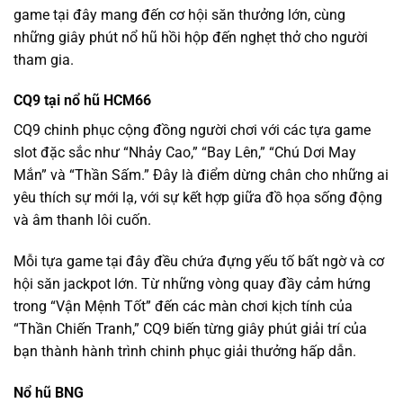
game tại đây mang đến cơ hội săn thưởng lớn, cùng
những giây phút nổ hũ hồi hộp đến nghẹt thở cho người
tham gia.
CQ9 tại nổ hũ HCM66
CQ9 chinh phục cộng đồng người chơi với các tựa game
slot đặc sắc như “Nhảy Cao,” “Bay Lên,” “Chú Dơi May
Mắn” và “Thần Sấm.” Đây là điểm dừng chân cho những ai
yêu thích sự mới lạ, với sự kết hợp giữa đồ họa sống động
và âm thanh lôi cuốn.
Mỗi tựa game tại đây đều chứa đựng yếu tố bất ngờ và cơ
hội săn jackpot lớn. Từ những vòng quay đầy cảm hứng
trong “Vận Mệnh Tốt” đến các màn chơi kịch tính của
“Thần Chiến Tranh,” CQ9 biến từng giây phút giải trí của
bạn thành hành trình chinh phục giải thưởng hấp dẫn.
Nổ hũ BNG