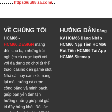
, , , , , , ,
https://uu88.za.com/
, ,
VỀ CHÚNG TÔI
HƯỚNG DẪN
Đăng
HCM66 -
Ký HCM66
Đăng Nhập
HCM66.DESIGN
mang
HCM66
Nạp Tiền HCM66
đến cho bạn những trải
Rút Tiền HCM66
Tải App
nghiệm cá cược tuyệt vời
HCM66
Sitemap
với đa dạng trò chơi từ thể
thao, casino đến game slot.
Nhà cái này cam kết mang
lại môi trường cá cược
công bằng và minh bạch,
giúp bạn yên tâm tận
hưởng những giờ phút giải
trí đầy hứng khởi.
Đối tác