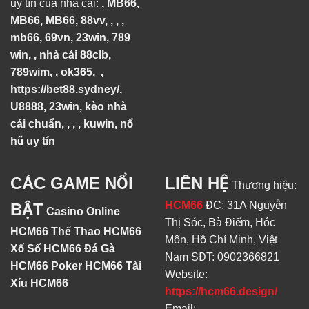
uy tín của nhà cái:
,
MB66
,
MB66
,
MB66
,
88vv
, , , ,
mb66
,
69vn
,
23win
, 789
win, ,
nhà cái 88clb
,
789wim
, ,
ok365
,
,
https://bet88.sydney/
,
U8888
,
23win
,
kèo nhà
cái chuẩn
, , , ,
kuwin
,
nổ
hũ uy tín
CÁC GAME NỔI
LIÊN HỆ
Thương hiệu:
HCM66
ĐC: 31A Nguyễn
BẬT
Casino Online
Thị Sóc, Bà Điểm, Hóc
HCM66
Thể Thao HCM66
Môn, Hồ Chí Minh, Việt
Xổ Số HCM66
Đá Gà
Nam SĐT: 0902366821
HCM66
Poker HCM66
Tài
Website:
Xỉu HCM66
https://hcm66.design/
Email: