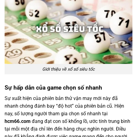
Giới thiệu về xổ số siêu tốc
Sự hấp dẫn của game chọn số nhanh
Sự xuất hiện của phiên bản thử vận may mới này đã
nhanh chóng đánh bay “độ hot” của phiên bản cũ. Hiện
nay, số lượng người tham gia chọn số nhanh tại
hcm66.com
đang đạt con số khổng lồ, ước tính trung bình
tại mỗi một địa chỉ lên đến hàng chục nghìn người. Điều
này đã khẳng định được việc game mang đến cho người