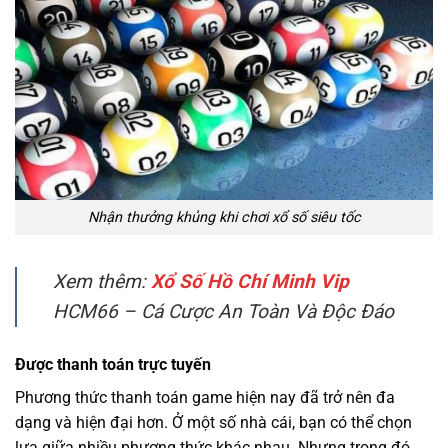
Nhận thưởng khủng khi chơi xổ số siêu tốc
Xem thêm:
Xổ Số Hồ Chí Minh Vip
HCM66 – Cá Cược An Toàn Và Độc Đáo
Được thanh toán trực tuyến
Phương thức thanh toán game hiện nay đã trở nên đa
dạng và hiện đại hơn. Ở một số nhà cái, bạn có thể chọn
lựa giữa nhiều phương thức khác nhau. Nhưng trong đó